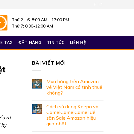
Thứ 2 - 6: 8:00 AM - 17:00 PM
Thứ 7: 8:00-12:00 AM
E TAX
ĐẶT HÀNG
TIN TỨC
LIÊN HỆ
BÀI VIẾT MỚI
ệt
Mua hàng trên Amazon
13
Th2
về Việt Nam có tính thuế
không?
Cách sử dụng Keepa và
04
Th2
CamelCamelCamel để
ểu rõ
săn Sale Amazon hiệu
quả nhất
i hy