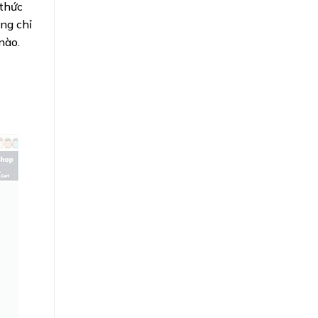
 thức
ng chỉ
nào.