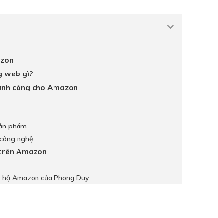
azon
g web gì?
hành công cho Amazon
sản phẩm
 công nghệ
 trên Amazon
g hộ Amazon của Phong Duy