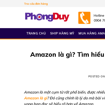
Skip
Tra cứu đơn hàng
to
content
Hotline
0904 7
TRANG CHỦ
SHIP HÀNG MỸ
MUA HÀNG AM
Amazon là gì? Tìm hiểu
POSTED O
Amazon là một cụm từ rất phổ biến, được nhiều 
Amazon là gì
? Đó cũng chính là lý do mà bài v
vọng bạn đọc sẽ hiểu rõ hơn về Amazon.