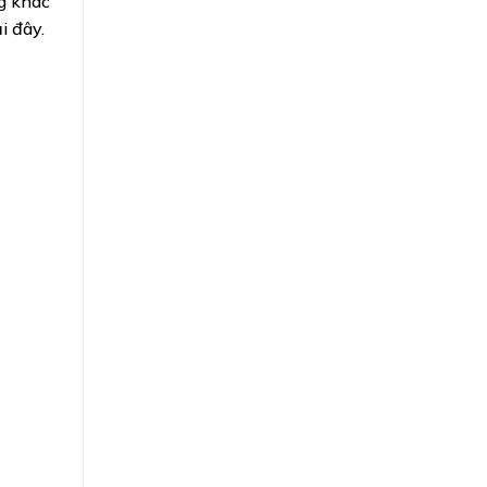
g khác
i đây.