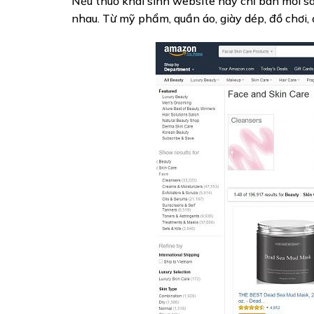
Nếu thuở khai sinh website này chỉ bán mỗi s
nhau. Từ mỹ phẩm, quần áo, giày dép, đồ chơi, 