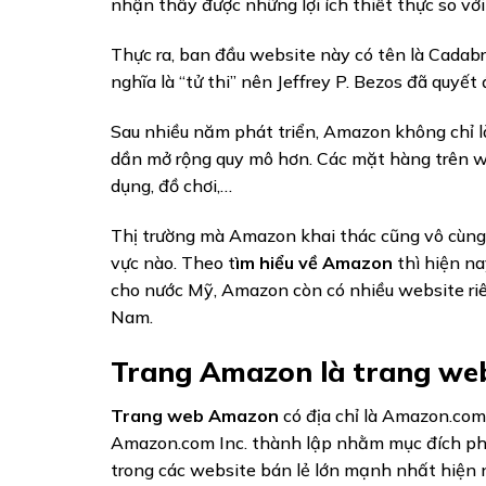
nhận thấy được những lợi ích thiết thực so vớ
Thực ra, ban đầu website này có tên là Cadabra
nghĩa là “tử thi” nên Jeffrey P. Bezos đã quyế
Sau nhiều năm phát triển, Amazon không chỉ 
dần mở rộng quy mô hơn. Các mặt hàng trên web
dụng, đồ chơi,…
Thị trường mà Amazon khai thác cũng vô cùng 
vực nào. Theo t
ìm hiểu về Amazon
thì hiện na
cho nước Mỹ, Amazon còn có nhiều website riên
Nam.
Trang Amazon là trang web
Trang web Amazon
có địa chỉ là Amazon.com
Amazon.com Inc. thành lập nhằm mục đích phụ
trong các website bán lẻ lớn mạnh nhất hiện n