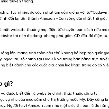
i mua truyền thống.
,Inc. Tuy nhiên, do cách phát âm gần giống với từ “Cadaver”
t định đổi lại tên thành Amazon – Con sông dài nhất thế giới.
là một website thương mại điện tử chuyên bán sách nữa mà
site trở nên đa dạng, phong phú, gồm: CD, đĩa, đồ điện tử, 
rộng lớn, mang tính toàn cầu chứ không bó hẹp tạo quốc gia
y, ngoài trụ sở chính tại Hoa Kỳ và trang bán hàng trực tuy
g biệt dành cho các quốc gia, châu lục khác, trong đó có Việ
 gì?
 và được biết đến là website chính thức thuộc công ty
c vụ nhu cầu mua sắm cho thị trường nước Mỹ. Đây cũng là
ay. Người ta ví Amazon.com như một siêu thị bán lẻ đa năng