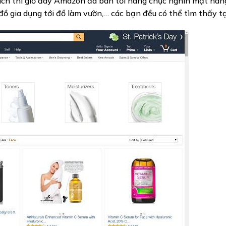
ách thì giờ đây Amazon đã bán tới hàng chục nghìn mặt hàn
đồ gia dụng tới đồ làm vườn,… các bạn đều có thể tìm thấy tạ