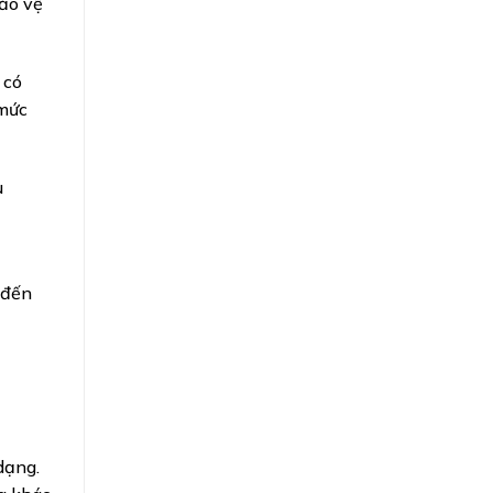
ảo vệ
 có
 mức
u
 đến
dạng.