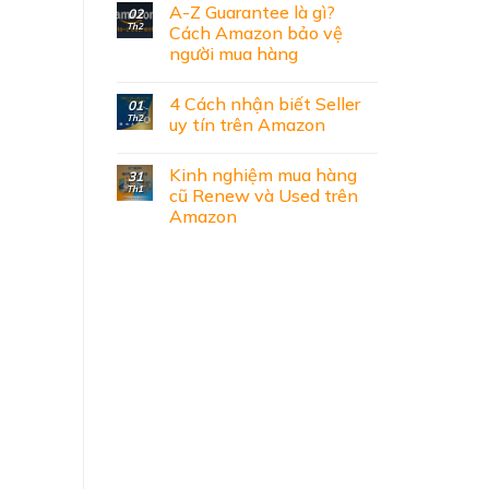
A-Z Guarantee là gì?
02
Th2
Cách Amazon bảo vệ
người mua hàng
4 Cách nhận biết Seller
01
Th2
uy tín trên Amazon
Kinh nghiệm mua hàng
31
Th1
cũ Renew và Used trên
Amazon