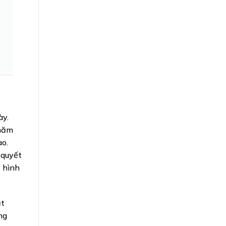
ày.
 năm
ao.
 quyết
 hình
ạt
ng