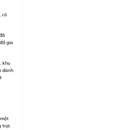
, có
 đã
đồ gia
, khu
ến dành
t
 một
 trực