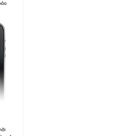
bảo
hời