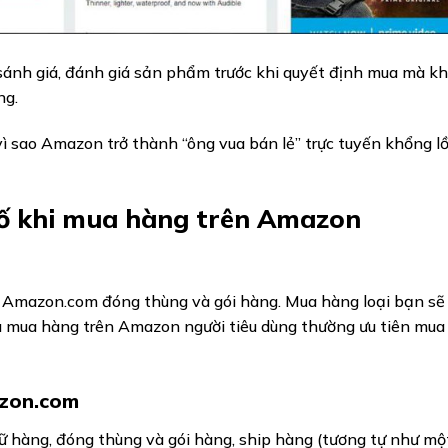
sánh giá, đánh giá sản phẩm trước khi quyết định mua mà k
ng.
 vì sao Amazon trở thành “ông vua bán lẻ” trực tuyến khổng l
số khi mua hàng trên Amazon
 Amazon.com đóng thùng và gói hàng. Mua hàng loại bạn sẽ
u mua hàng trên Amazon người tiêu dùng thường ưu tiên mua 
azon.com
 hàng, đóng thùng và gói hàng, ship hàng (tương tự như mộ