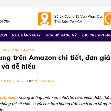
Số 37 đường 13 Vạn Phúc City,
04 754
Thủ Đức, Tp HCM
AZON
MUA HÀNG EBAY
MUA HỘ HÀNG MỸ
KHO OREGON FRE
MUA HÀNG AMAZON
ng trên Amazon chi tiết, đơn giả
và dễ hiểu
N
THÁNG 1 10, 2024
BY
VÕ HOÀI DUY
n Amazon
nhưng không biết xem như thế nào. Hiểu được thắ
chúng tôi sẽ chia sẻ với các bạn hướng dẫn cách xem hàng t
t.