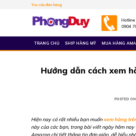
Skip
Tra cứu đơn hàng
to
content
Hotline
0904 7
TRANG CHỦ
SHIP HÀNG MỸ
MUA HÀNG AM
Hướng dẫn cách xem hà
POSTED O
Hiện nay có rất nhiều bạn muốn
xem hàng trê
này của các bạn, trong bài viết ngày hôm nay 
Amazon chi tiết thông tin đơn giản, dễ hiểu nhấ