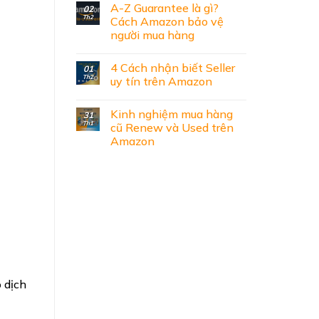
A-Z Guarantee là gì?
02
Th2
Cách Amazon bảo vệ
người mua hàng
4 Cách nhận biết Seller
01
Th2
uy tín trên Amazon
Kinh nghiệm mua hàng
31
Th1
cũ Renew và Used trên
Amazon
 dịch