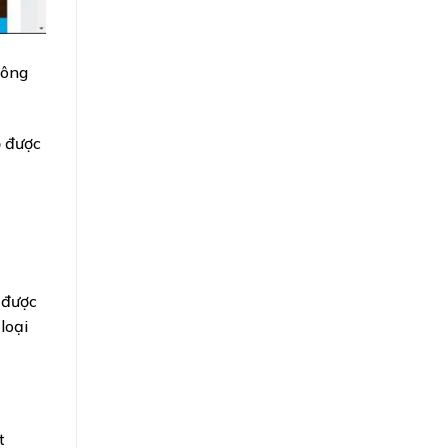
hông
ồ được
 được
loại
t