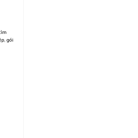
tìm
p, gói