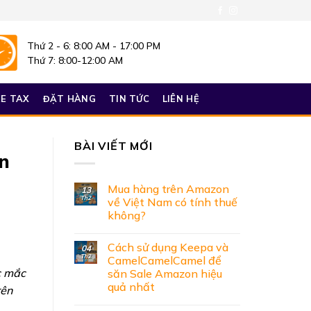
Thứ 2 - 6: 8:00 AM - 17:00 PM
Thứ 7: 8:00-12:00 AM
E TAX
ĐẶT HÀNG
TIN TỨC
LIÊN HỆ
BÀI VIẾT MỚI
n
Mua hàng trên Amazon
13
Th2
về Việt Nam có tính thuế
không?
Cách sử dụng Keepa và
04
Th2
CamelCamelCamel để
c mắc
săn Sale Amazon hiệu
quả nhất
rên