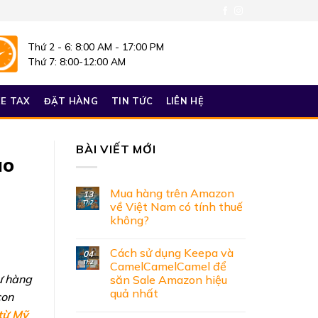
Thứ 2 - 6: 8:00 AM - 17:00 PM
Thứ 7: 8:00-12:00 AM
E TAX
ĐẶT HÀNG
TIN TỨC
LIÊN HỆ
BÀI VIẾT MỚI
ao
Mua hàng trên Amazon
13
Th2
về Việt Nam có tính thuế
không?
Cách sử dụng Keepa và
04
Th2
CamelCamelCamel để
ự hàng
săn Sale Amazon hiệu
quả nhất
con
từ Mỹ