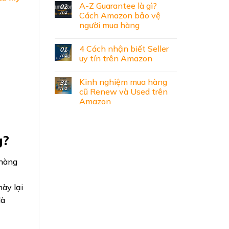
A-Z Guarantee là gì?
02
Th2
Cách Amazon bảo vệ
người mua hàng
4 Cách nhận biết Seller
01
Th2
uy tín trên Amazon
Kinh nghiệm mua hàng
31
Th1
cũ Renew và Used trên
Amazon
g?
 hàng
ày lại
là