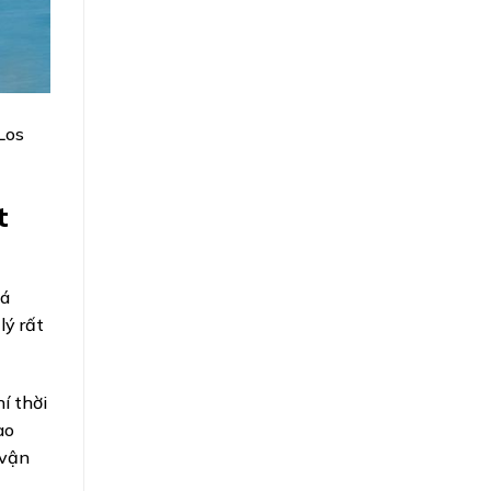
Los
t
cá
lý rất
í thời
ao
 vận