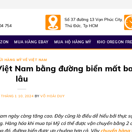
Số 37 đường 13 Vạn Phúc City,
04 754
Thủ Đức, Tp HCM
AZON
MUA HÀNG EBAY
MUA HỘ HÀNG MỸ
KHO OREGON FRE
ỬI HÀNG MỸ VỀ VIỆT NAM
Việt Nam bằng đường biển mất b
lâu
N
THÁNG 1 10, 2024
BY
VÕ HOÀI DUY
m ngày càng tăng cao. Đây cũng là điều dễ hiểu bởi thực s
g. Hàng hóa khi mua tại Mỹ có thể được vận chuyển bằng 2 
ng đó, đường biển được ưa chuộng hơn cả. Vậy
chuyển hàng 