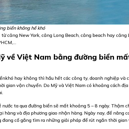
ng biển không hề khó
 từ cảng New York, cảng Long Beach, cảng beach hay cảng 
TPHCM,…
Mỹ về Việt Nam bằng đường biển mấ
nkhó hay không thì hầu hết các công ty, doanh nghiệp và 
hời gian vận chuyển. Do Mỹ và Việt Nam có khoảng cách địa 
i.
 nước ta qua đường biển sẽ mất khoảng 5 – 8 ngày. Thậm ch
loại hàng và địa phương giao nhận hàng. Ngày nay, để nâng c
g đang cố gắng tìm ra những giải pháp để rút ngắn thời gian