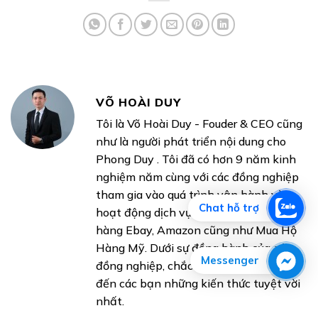
VÕ HOÀI DUY
Tôi là Võ Hoài Duy - Fouder & CEO cũng
như là người phát triển nội dung cho
Phong Duy . Tôi đã có hơn 9 năm kinh
nghiệm năm cùng với các đồng nghiệp
tham gia vào quá trình vận hành và
Chat hỗ trợ
hoạt động dịch vụ Ship Hàng Mỹ, mua
hàng Ebay, Amazon cũng như Mua Hộ
Hàng Mỹ. Dưới sự đồng hành của các
Messenger
đồng nghiệp, chắc chắn tôi sẽ chia sẻ
đến các bạn những kiến thức tuyệt vời
nhất.