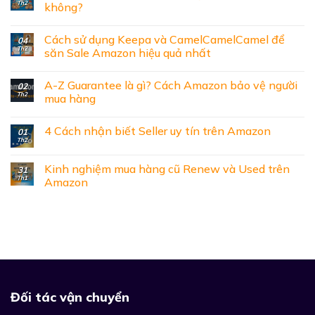
Th2
không?
Cách sử dụng Keepa và CamelCamelCamel để
04
Th2
săn Sale Amazon hiệu quả nhất
A-Z Guarantee là gì? Cách Amazon bảo vệ người
02
Th2
mua hàng
4 Cách nhận biết Seller uy tín trên Amazon
01
Th2
Kinh nghiệm mua hàng cũ Renew và Used trên
31
Th1
Amazon
Đối tác vận chuyển