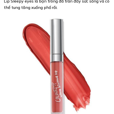
Lip Sleepy eyes là bạn trông đã tràn đầy sức sống và có
thể tung tăng xuống phố rồi.