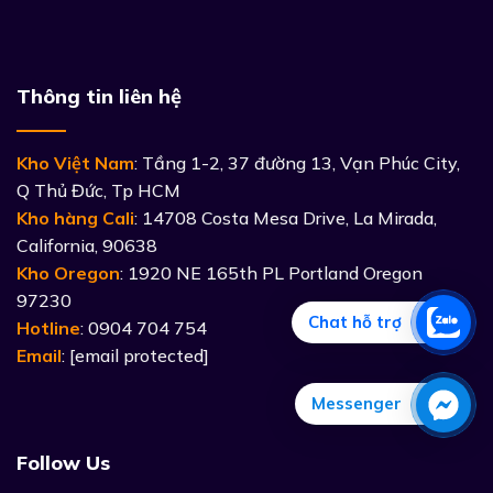
Thông tin liên hệ
Kho Việt Nam
: Tầng 1-2, 37 đường 13, Vạn Phúc City,
Q Thủ Đức, Tp HCM
Kho hàng Cali
: 14708 Costa Mesa Drive, La Mirada,
California, 90638
Kho Oregon
: 1920 NE 165th PL Portland Oregon
97230
Chat hỗ trợ
Hotline
: 0904 704 754
Email
:
[email protected]
Messenger
Follow Us