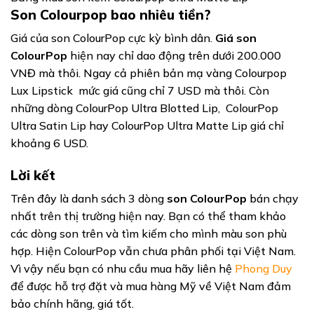
Son Colourpop bao nhiêu tiền?
Giá của son ColourPop cực kỳ bình dân.
Giá son
ColourPop
hiện nay chỉ dao động trên dưới 200.000
VNĐ mà thôi. Ngay cả phiên bản mạ vàng Colourpop
Lux Lipstick mức giá cũng chỉ 7 USD mà thôi. Còn
những dòng ColourPop Ultra Blotted Lip, ColourPop
Ultra Satin Lip hay ColourPop Ultra Matte Lip giá chỉ
khoảng 6 USD.
Lời kết
Trên đây là danh sách 3 dòng
son ColourPop
bán chạy
nhất trên thị trường hiện nay. Bạn có thể tham khảo
các dòng son trên và tìm kiếm cho mình màu son phù
hợp. Hiện ColourPop vẫn chưa phân phối tại Việt Nam.
Vì vậy nếu bạn có nhu cầu mua hãy liên hệ
Phong Duy
để được hỗ trợ đặt và mua hàng Mỹ về Việt Nam đảm
bảo chính hãng, giá tốt.