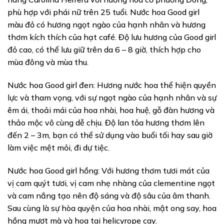
phù hợp với phái nữ trên 25 tuổi. Nước hoa Good girl
màu đỏ có hương ngọt ngào của hạnh nhân và hương
thơm kích thích của hạt café. Độ lưu hương của Good girl
đỏ cao, có thể lưu giữ trên da 6 – 8 giờ, thích hợp cho
mùa đông và mùa thu.
Nước hoa Good girl đen: Hương nước hoa thể hiện quyền
lực và tham vọng, với sự ngọt ngào của hạnh nhân và sự
êm ái, thoải mái của hoa nhài, hoa huệ, gỗ đàn hương và
thảo mộc vô cùng dễ chịu. Độ lan tỏa hương thơm lên
đến 2 – 3m, bạn có thể sử dụng vào buổi tối hay sau giờ
làm việc mệt mỏi, đi dự tiệc.
Nước hoa Good girl hồng: Với hương thơm tươi mát của
vị cam quýt tươi, vị cam nhẹ nhàng của clementine ngọt
và cam nắng tạo nên độ sáng và độ sâu của âm thanh.
Sau cùng là sự hòa quyện của hoa nhài, mật ong say, hoa
hồng mượt mà và hoa tai helicyrope cay.