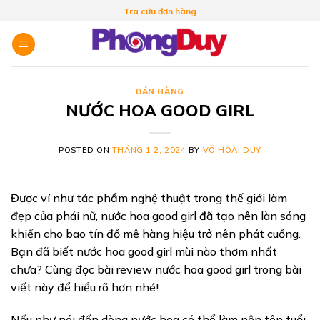
Skip
Tra cứu đơn hàng
to
content
BÁN HÀNG
NƯỚC HOA GOOD GIRL
POSTED ON
THÁNG 1 2, 2024
BY
VÕ HOÀI DUY
Được ví như tác phẩm nghệ thuật trong thế giới làm
đẹp của phái nữ, nước hoa good girl đã tạo nên làn sóng
khiến cho bao tín đồ mê hàng hiệu trở nên phát cuồng.
Bạn đã biết nước hoa good girl mùi nào thơm nhất
chưa? Cùng đọc bài review nước hoa good girl trong bài
viết này để hiểu rõ hơn nhé!
Nếu như nói đến dòng nước hoa có thể làm nên tên tuổi