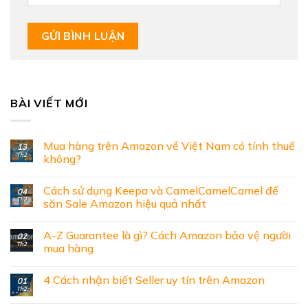
BÀI VIẾT MỚI
Mua hàng trên Amazon về Việt Nam có tính thuế
13
Th2
không?
Cách sử dụng Keepa và CamelCamelCamel để
04
Th2
săn Sale Amazon hiệu quả nhất
A-Z Guarantee là gì? Cách Amazon bảo vệ người
02
Th2
mua hàng
4 Cách nhận biết Seller uy tín trên Amazon
01
Th2