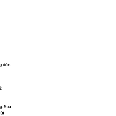
g dẫn.
:
g. Sau
ửi