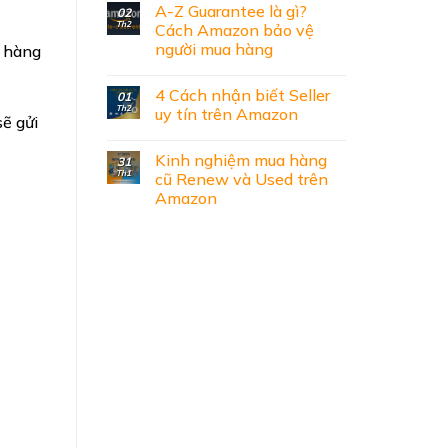
A-Z Guarantee là gì?
02
Th2
Cách Amazon bảo vệ
người mua hàng
t hàng
4 Cách nhận biết Seller
01
Th2
uy tín trên Amazon
ẽ gửi
Kinh nghiệm mua hàng
31
Th1
cũ Renew và Used trên
Amazon