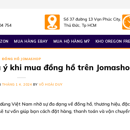
Số 37 đường 13 Vạn Phúc City,
04 754
Thủ Đức, Tp HCM
AZON
MUA HÀNG EBAY
MUA HỘ HÀNG MỸ
KHO OREGON FRE
ĐỒNG HỒ JOMASHOP
u ý khi mua đồng hồ trên Jomash
N
THÁNG 1 4, 2024
BY
VÕ HOÀI DUY
u dùng Việt Nam nhờ sự đa dạng về đồng hồ, thương hiệu, đặc
au sẽ tư vấn giúp bạn cách đặt hàng, thanh toán và vận chuyể