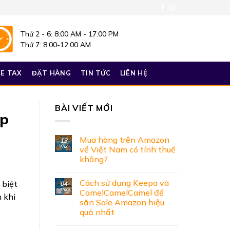
Thứ 2 - 6: 8:00 AM - 17:00 PM
Thứ 7: 8:00-12:00 AM
E TAX
ĐẶT HÀNG
TIN TỨC
LIÊN HỆ
BÀI VIẾT MỚI
op
Mua hàng trên Amazon
13
Th2
về Việt Nam có tính thuế
không?
Cách sử dụng Keepa và
 biệt
04
Th2
CamelCamelCamel để
n khi
săn Sale Amazon hiệu
quả nhất