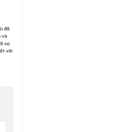
ôi đã
h và
i sự
ệt vời