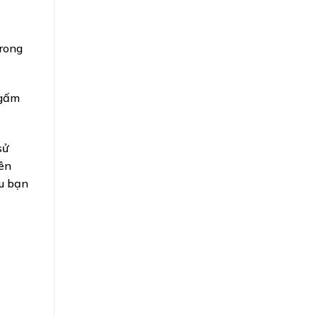
rong
ngấm
sử
rên
u bạn