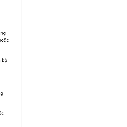
ong
 hoặc
n bộ
ng
ác