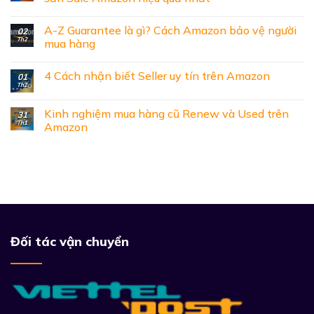
A-Z Guarantee là gì? Cách Amazon bảo vệ người
02
Th2
mua hàng
4 Cách nhận biết Seller uy tín trên Amazon
01
Th2
Kinh nghiệm mua hàng cũ Renew và Used trên
31
Th1
Amazon
Đối tác vận chuyển