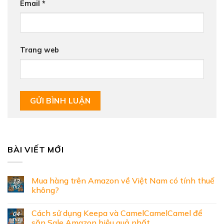
Email
*
Trang web
BÀI VIẾT MỚI
Mua hàng trên Amazon về Việt Nam có tính thuế
13
Th2
không?
Cách sử dụng Keepa và CamelCamelCamel để
04
Th2
săn Sale Amazon hiệu quả nhất