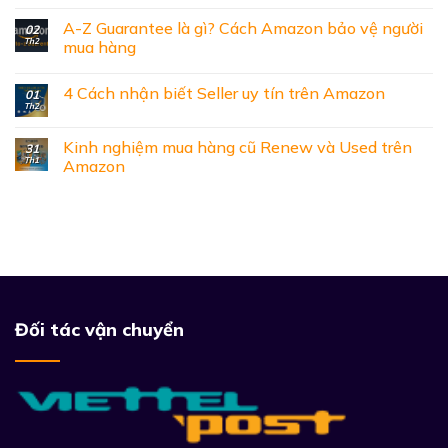
A-Z Guarantee là gì? Cách Amazon bảo vệ người
02
Th2
mua hàng
4 Cách nhận biết Seller uy tín trên Amazon
01
Th2
Kinh nghiệm mua hàng cũ Renew và Used trên
31
Th1
Amazon
Đối tác vận chuyển